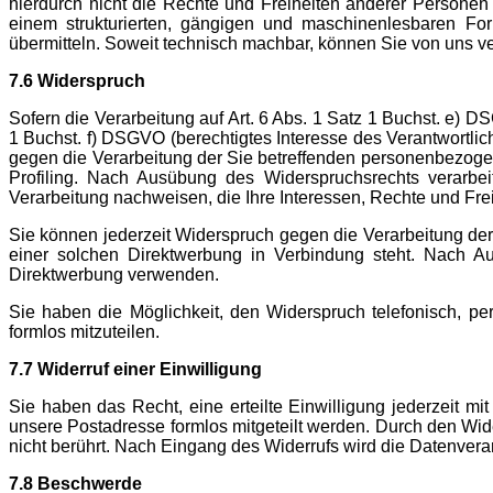
hierdurch nicht die Rechte und Freiheiten anderer Personen
einem strukturierten, gängigen und maschinenlesbaren Fo
übermitteln. Soweit technisch machbar, können Sie von uns v
7.6 Widerspruch
Sofern die Verarbeitung auf Art. 6 Abs. 1 Satz 1 Buchst. e) 
1 Buchst. f) DSGVO (berechtigtes Interesse des Verantwortlic
gegen die Verarbeitung der Sie betreffenden personenbezogene
Profiling. Nach Ausübung des Widerspruchsrechts verarbe
Verarbeitung nachweisen, die Ihre Interessen, Rechte und Fr
Sie können jederzeit Widerspruch gegen die Verarbeitung der
einer solchen Direktwerbung in Verbindung steht. Nach A
Direktwerbung verwenden.
Sie haben die Möglichkeit, den Widerspruch telefonisch, pe
formlos mitzuteilen.
7.7 Widerruf einer Einwilligung
Sie haben das Recht, eine erteilte Einwilligung jederzeit mi
unsere Postadresse formlos mitgeteilt werden. Durch den Wide
nicht berührt. Nach Eingang des Widerrufs wird die Datenverarb
7.8 Beschwerde