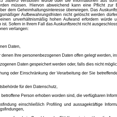
 83 StBerG verstoßen würde oder die Informationen aus so
werden müssen. Hiervon abweichend kann eine Pflicht zur 
ber dem Geheimhaltungsinteresse überwiegen. Das Auskunftsr
zungsmäßiger Aufbewahrungsfristen nicht gelöscht werden dürf
ung einen unverhältnismäßig hohen Aufwand erfordern würde
t. Sofern in Ihrem Fall das Auskunftsrecht nicht ausgeschlos
onen verlangen:
enen Daten,
denen Ihre personenbezogenen Daten offen gelegt werden, ins
zogenen Daten gespeichert werden oder, falls dies nicht möglich
chung oder Einschränkung der Verarbeitung der Sie betreffe
tsbehörde für den Datenschutz,
 betroffene Person erhoben worden sind, die verfügbaren Infor
sfindung einschließlich Profiling und aussagekräftige Infor
ngsfindungen,