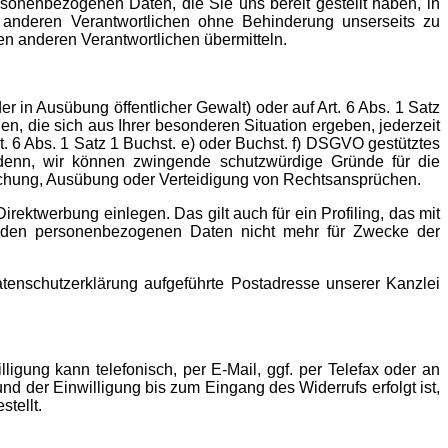
sonenbezogenen Daten, die Sie uns bereit gestellt haben, in
 anderen Verantwortlichen ohne Behinderung unserseits zu
en anderen Verantwortlichen übermitteln.
 in Ausübung öffentlicher Gewalt) oder auf Art. 6 Abs. 1 Satz
n, die sich aus Ihrer besonderen Situation ergeben, jederzeit
. 6 Abs. 1 Satz 1 Buchst. e) oder Buchst. f) DSGVO gestütztes
 denn, wir können zwingende schutzwürdige Gründe für die
machung, Ausübung oder Verteidigung von Rechtsansprüchen.
ktwerbung einlegen. Das gilt auch für ein Profiling, das mit
enden personenbezogenen Daten nicht mehr für Zwecke der
enschutzerklärung aufgeführte Postadresse unserer Kanzlei
illigung kann telefonisch, per E-Mail,
ggf. per Telefax
oder an
d der Einwilligung bis zum Eingang des Widerrufs erfolgt ist,
stellt.