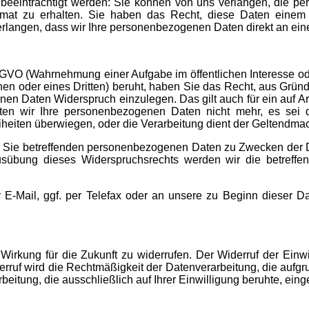
 beeinträchtigt werden: Sie können von uns verlangen, die per
rmat zu erhalten. Sie haben das Recht, diese Daten einem
erlangen, dass wir Ihre personenbezogenen Daten direkt an ein
DSGVO (Wahrnehmung einer Aufgabe im öffentlichen Interesse oder
hen oder eines Dritten) beruht, haben Sie das Recht, aus Gründe
n Daten Widerspruch einzulegen. Das gilt auch für ein auf Art
iten wir Ihre personenbezogenen Daten nicht mehr, es sei
eiheiten überwiegen, oder die Verarbeitung dient der Geltend
 Sie betreffenden personenbezogenen Daten zu Zwecken der Dire
usübung dieses Widerspruchsrechts werden wir die betreff
r E-Mail,
ggf. per Telefax
oder an unsere zu Beginn dieser Dat
t Wirkung für die Zukunft zu widerrufen. Der Widerruf der Einw
rruf wird die Rechtmäßigkeit der Datenverarbeitung, die aufgrun
eitung, die ausschließlich auf Ihrer Einwilligung beruhte, einge